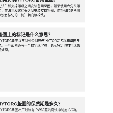
如何安装HYTORC备用垫圈？
在法兰和支撑螺母之间安装备用垫圈。如果使用六角头螺
栓，在法兰和螺栓头之间安装支撑垫圈，使垫圈的倒角侧
（没有标记的一侧）朝向螺栓头。
垫圈上的标记是什么意思？
HYTORC垫圈以英制或公制显示“HYTORC”名称和垫圈尺
寸。一些垫圈还有一个数字或字母，表示特定的材料或表
面处理。
HYTORC垫圈的保质期是多久？
HYTORC垫圈出厂时装有 PW32蒸汽腐蚀抑制剂 (VCI)，