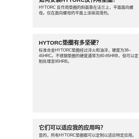
如何安装HYTORC反作用垫圈？
HYTORC 反作用垫圈的斜面靠在法兰上，平面面向螺
母。仅在面向螺母的平面上涂抹润滑剂。
HYTORC垫圈有多坚硬？
标准合金HYTORC垫圈经过淬火和油淬，硬度为38–
45HRC。不锈钢垫圈的硬度通常为80-85HRB，但可以定
制处理至95HRB。
它们可以适应我的应用吗？
是的，所有HYTORC垫圈都可以定制以适应特定应用。