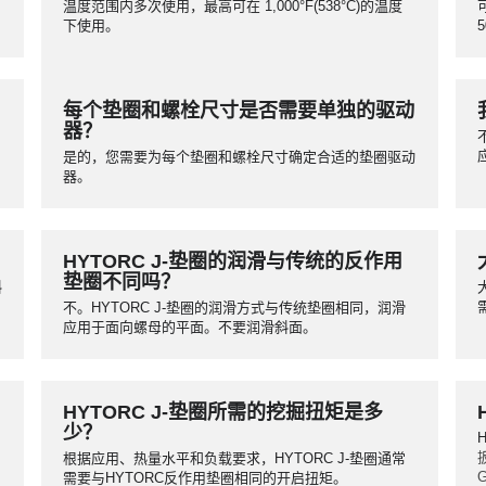
性、机械性能和环境考虑的特定标准。请联系HYTORC
温度范围内多次使用，最高可在 1,000°F(538°C)的温度
了解详情。
下使用。
每个垫圈和螺栓尺寸是否需要单独的驱动
器？
是的，您需要为每个垫圈和螺栓尺寸确定合适的垫圈驱动
器。
HYTORC J-垫圈的润滑与传统的反作用
垫圈不同吗？
斜
不。HYTORC J-垫圈的润滑方式与传统垫圈相同，润滑
应用于面向螺母的平面。不要润滑斜面。
HYTORC J-垫圈所需的挖掘扭矩是多
少？
根据应用、热量水平和负载要求，HYTORC J-垫圈通常
需要与HYTORC反作用垫圈相同的开启扭矩。