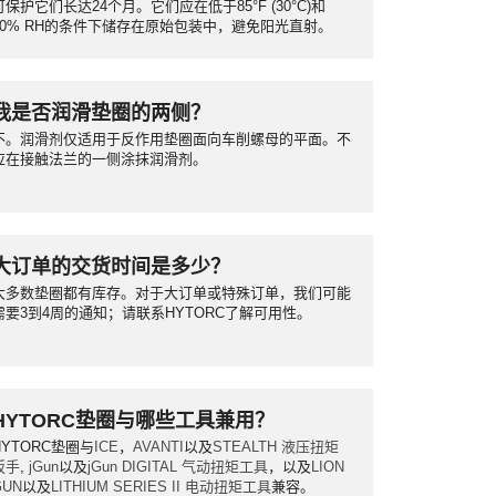
可保护它们长达24个月。它们应在低于85°F (30°C)和
50% RH的条件下储存在原始包装中，避免阳光直射。
我是否润滑垫圈的两侧？
不。润滑剂仅适用于反作用垫圈面向车削螺母的平面。不
应在接触法兰的一侧涂抹润滑剂。
大订单的交货时间是多少？
大多数垫圈都有库存。对于大订单或特殊订单，我们可能
需要3到4周的通知；请联系HYTORC了解可用性。
HYTORC垫圈与哪些工具兼用？
HYTORC垫圈与
ICE
，
AVANTI
以及
STEALTH
液压扭矩
扳手
,
jGun
以及
jGun DIGITAL
气动扭矩工具
，以及
LION
GUN
以及
LITHIUM SERIES II
电动扭矩工具
兼容。