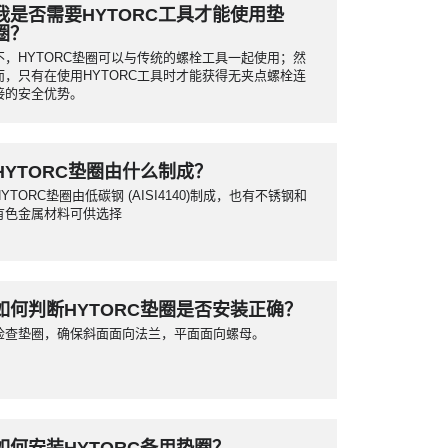
然
筑
我是否需要HYTORC工具才能使用垫
圈？
不，HYTORC垫圈可以与传统的螺栓工具一起使用；然
气
而，只有在使用HYTORC工具时才能获得无夹点螺栓连
接的安全优势。
HYTORC垫圈由什么制成？
HYTORC垫圈由低碳钢 (AISI4140)制成，也有不锈钢和
有色金属材料可供选择
如何判断HYTORC垫圈是否安装正确？
检查垫圈，确保斜面面向法兰，平面面向螺母。