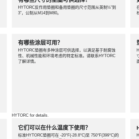
有哪些尺寸的垫圈可供选择？
HYTORC反作用垫圈和备用垫圈的尺寸范围从英制½”到
3”，公制从M14到M80。
有哪些涂层可用？
HYTORC垫圈有多种涂层可供选择，以满足基于耐腐蚀
性、机械性能和环境考虑的特定标准。请联系HYTORC
了解详情。
HYTORC for details.
有哪些涂层可用？
它们可以在什么温度下使用？
HYTORC垫圈有多种涂层可供选择，以满足基于耐腐蚀
标准HYTORC垫圈可在 -20°F(-28.8°C)至 750°F(399°C)的