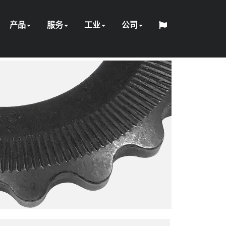
产品
服务
工业
公司
维
网
中
设
定
关
日
张
紧
修
配
石
采
HYTORC
络
English
Español
Français
Deutsch
国
液
气
电
手
备
制
软
培
石
于
一
位
职
本
紧
固
和
件
泵
油
HY-
矿
标
研
联
人
压
动
动
册
租
工
件
发
训
油
我
军
般
置
业
器
件
校
和
CARE
与
准
讨
系
赁
程
电
化
们
事
维
准
天
建
会
工
护