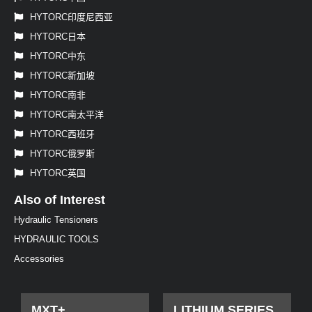
HYTORC印度尼西亚
HYTORC日本
HYTORC中东
HYTORC新加坡
HYTORC南非
HYTORC南太平洋
HYTORC西班牙
HYTORC俄罗斯
HYTORC英国
Also of Interest
Hydraulic Tensioners
HYDRAULIC TOOLS
Accessories
MXT+
LITHIUM SERIES