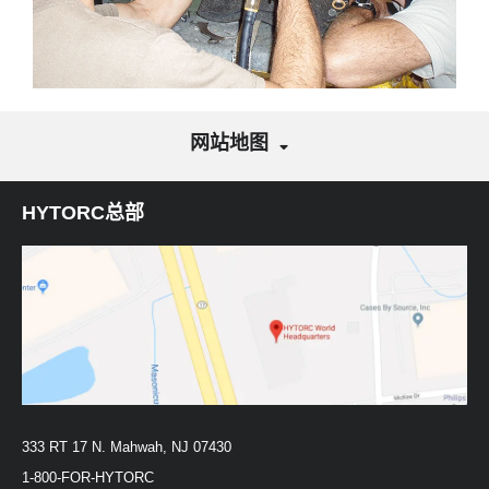
网站地图
HYTORC总部
333 RT 17 N. Mahwah, NJ 07430
1-800-FOR-HYTORC