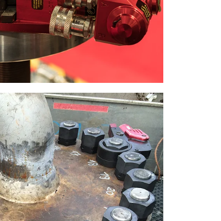
然
筑
气