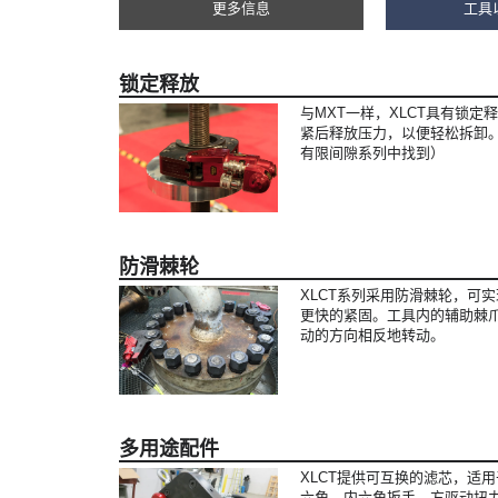
更多信息
工具
锁定释放
与MXT一样，XLCT具有锁定
紧后释放压力，以便轻松拆卸。（也
有限间隙系列中找到）
防滑棘轮
XLCT系列采用防滑棘轮，可
更快的紧固。工具内的辅助棘
动的方向相反地转动。
多用途配件
XLCT提供可互换的滤芯，适用
六角、内六角扳手、方驱动扭