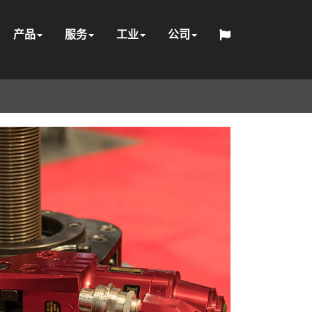
产品
服务
工业
公司
维
网
中
设
定
关
日
张
紧
修
配
石
采
HYTORC
络
English
Español
Français
Deutsch
国
液
气
电
手
备
制
软
培
石
于
一
位
职
本
紧
固
和
件
泵
油
HY-
矿
标
研
联
人
压
动
动
册
租
工
件
发
训
油
我
军
般
置
业
器
件
校
和
CARE
与
准
讨
系
赁
程
电
化
们
事
维
准
天
建
会
工
护