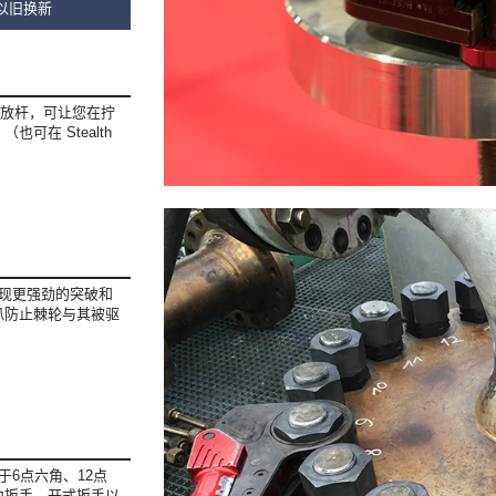
以旧换新
释放杆，可让您在拧
可在 Stealth
实现更强劲的突破和
爪防止棘轮与其被驱
于6点六角、12点
力扳手，开式扳手以