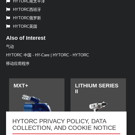
HYTORC南太平洋
HYTORC西班牙
HYTORC俄罗斯
HYTORC英国
Also of Interest
气动
HYTORC 中国 - HY-Care | HYTORC - HYTORC
移动应用程序
MXT+
LITHIUM SERIES
II
HYTORC PRIVACY POLICY, DATA
COLLECTION, AND COOKIE NOTICE