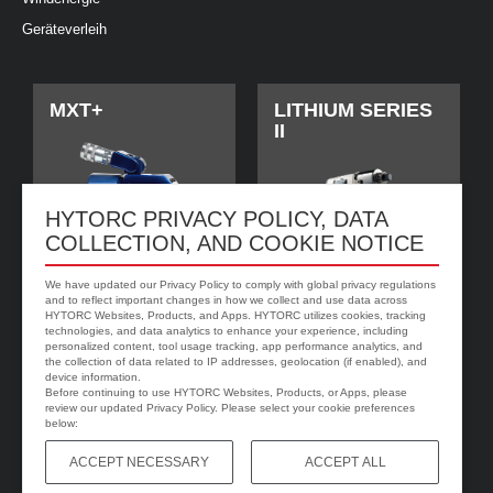
Geräteverleih
MXT+
LITHIUM SERIES
II
HYTORC PRIVACY POLICY, DATA
COLLECTION, AND COOKIE NOTICE
We have updated our Privacy Policy to comply with global privacy regulations
and to reflect important changes in how we collect and use data across
HYTORC Websites, Products, and Apps. HYTORC utilizes cookies, tracking
technologies, and data analytics to enhance your experience, including
personalized content, tool usage tracking, app performance analytics, and
jGun DIGITAL
HYTORC Washer
the collection of data related to IP addresses, geolocation (if enabled), and
device information.
Before continuing to use HYTORC Websites, Products, or Apps, please
review our updated Privacy Policy. Please select your cookie preferences
below:
ACCEPT NECESSARY
ACCEPT ALL