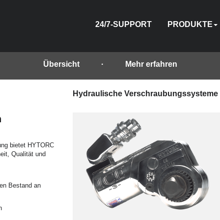
24/7-SUPPORT
PRODUKTE
Übersicht
Mehr erfahren
Hydraulische Verschraubungssysteme
HYDRAULISCH
PNEUMATIS
ELEKTRIS
BETRIE
VORS
BE
Z
n
uung bietet HYTORC
it, Qualität und
en Bestand an
n