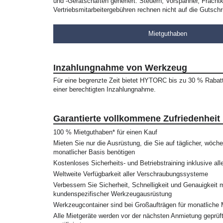
und -Gerätschaften generiert. Steuern, Vorspanner, Fracht
Vertriebsmitarbeitergebühren rechnen nicht auf die Gutschri
Mietguthaben
Inzahlungnahme von Werkzeug
Für eine begrenzte Zeit bietet HYTORC bis zu 30 % Rabatt
einer berechtigten Inzahlungnahme.
Garantierte vollkommene Zufriedenheit
100 % Mietguthaben* für einen Kauf
Mieten Sie nur die Ausrüstung, die Sie auf täglicher, wöche
monatlicher Basis benötigen
Kostenloses Sicherheits- und Betriebstraining inklusive all
Weltweite Verfügbarkeit aller Verschraubungssysteme
Verbessern Sie Sicherheit, Schnelligkeit und Genauigkeit m
kundenspezifischer Werkzeugausrüstung
Werkzeugcontainer sind bei Großaufträgen für monatliche 
Alle Mietgeräte werden vor der nächsten Anmietung geprüf