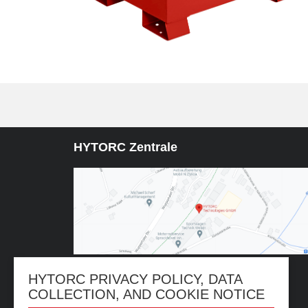
HYTORC Zentrale
HYTORC PRIVACY POLICY, DATA
Kleinbeckstraße 3-17, 45549 Sprockhövel, Germany
COLLECTION, AND COOKIE NOTICE
+1 201-512-9500