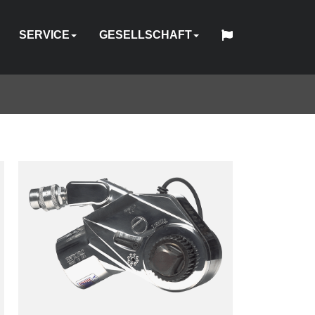
SERVICE
GESELLSCHAFT
中
日
CH
CH
BSANLEITUNG
PANNER
FESTIGUNGSELEMENTE
UBEHÖR
PUMPEN
REPARATUR
GERÄTEVERLEIH
TOOL
ÜBER
HYTORC
English
Español
Français
Deutsch
国
MASSGESCHNEIDERTE T
HY-
BRANCHEN
STANDORTE
WEBINAR
KARRIERE
KONTAKT
本
&
-
SOFTWARE
TRADE
SCHULUNG
UNS
STANDARD
人
ECHNIK
CARE
KALIBRIERUNG
GR
IN