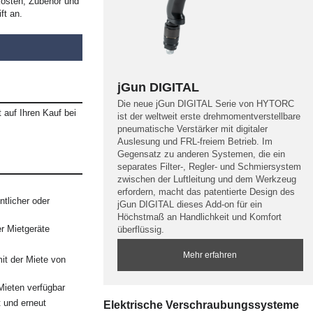
kosten, Zubehör und
ft an.
jGun DIGITAL
Die neue jGun DIGITAL Serie von HYTORC
 auf Ihren Kauf bei
ist der weltweit erste drehmomentverstellbare
pneumatische Verstärker mit digitaler
Auslesung und FRL-freiem Betrieb. Im
Gegensatz zu anderen Systemen, die ein
separates Filter-, Regler- und Schmiersystem
zwischen der Luftleitung und dem Werkzeug
erfordern, macht das patentierte Design des
ntlicher oder
jGun DIGITAL dieses Add-on für ein
Höchstmaß an Handlichkeit und Komfort
er Mietgeräte
überflüssig.
Mehr erfahren
it der Miete von
Mieten verfügbar
t und erneut
Elektrische Verschraubungssysteme