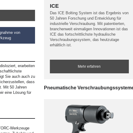
ICE
Das ICE Bolting System ist das Ergebnis von
50 Jahren Forschung und Entwicklung für
industrielle Verschraubung. Mit patentierten,
branchenweit einmaligen Innovationen ist das
ngnahme von
ICE das fortschrittlichste hydraulische
rkzeug
Verschraubungssystem, das heutzutage
erhältlich ist.
isloziert, erarbeiten
Mehr erfahren
schaftlichste
igt Sie auch auch zu
icherzustellen, dass
t. Mit 50 Jahren
Pneumatische Verschraubungssystem
ir eine Lösung für
HYTORC-Werkzeuge