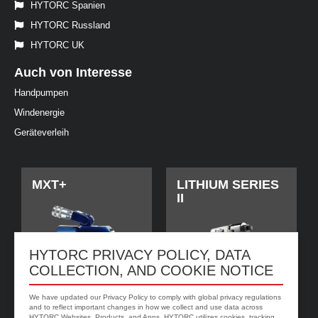
HYTORC Spanien
HYTORC Russland
HYTORC UK
Auch von Interesse
Handpumpen
Windenergie
Geräteverleih
MXT+
LITHIUM SERIES
II
HYTORC PRIVACY POLICY, DATA
COLLECTION, AND COOKIE NOTICE
We have updated our Privacy Policy to comply with global privacy regulations
and to reflect important changes in how we collect and use data across
HYTORC Websites, Products, and Apps. HYTORC utilizes cookies, tracking