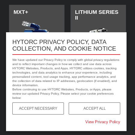
MXT+
LITHIUM SERIES
II
HYTORC PRIVACY POLICY, DATA
COLLECTION, AND COOKIE NOTICE
We have updated our Privacy Policy to comply with global privacy regulations
and to reflect important changes in how we collect and use data across
HYTORC Websites, Products, and Apps. HYTORC utilizes cookies, tracking
technologies, and data analytics to enhance your experience, including
personalized content, tool usage tracking, app performance analytics, and
jGun DIGITAL
HYTORC Washer
the collection of data related to IP addresses, geolocation (if enabled), and
device information.
Before continuing to use HYTORC Websites, Products, or Apps, please
review our updated Privacy Policy. Please select your cookie preferences
below:
ACCEPT NECESSARY
ACCEPT ALL
View Privacy Policy