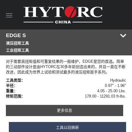
Toggle
navigation
EDGE S
液压扭矩工具
工业扭矩工具
对于需要高扭矩值和可重复结果的一般维护，EDGE是您的首选。简单
的三动部件设计是由HYTORC在30多年前创造出来的，并且一直在不断
改进，因此成为世界上试验和测试最多的液压扭矩扳手系列。
工具类型：
Hydraulic
半径：
0.97" - 1.96"
重量：
4.05 - 25.00 Lbs.
转矩范围：
178.00 - 11291.03 ft-lbs.
更多信息
工具以旧换新