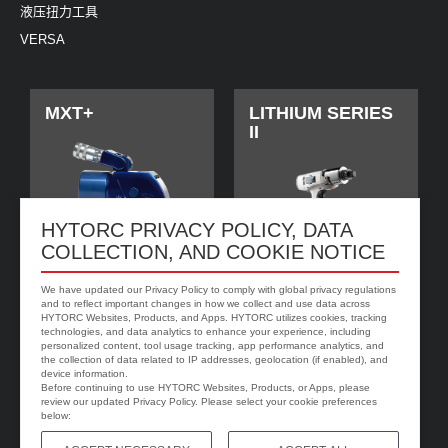
液压扭力工具
VERSA
MXT+
LITHIUM SERIES
II
HYTORC PRIVACY POLICY, DATA
COLLECTION, AND COOKIE NOTICE
We have updated our Privacy Policy to comply with global privacy regulations
and to reflect important changes in how we collect and use data across
HYTORC Websites, Products, and Apps. HYTORC utilizes cookies, tracking
technologies, and data analytics to enhance your experience, including
jGun DIGITAL 单
HYTORC垫圈
personalized content, tool usage tracking, app performance analytics, and
速
the collection of data related to IP addresses, geolocation (if enabled), and
device information.
Before continuing to use HYTORC Websites, Products, or Apps, please
review our updated Privacy Policy. Please select your cookie preferences
below: