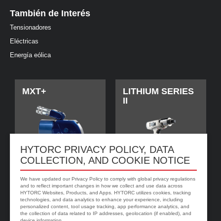
También de Interés
Tensionadores
Eléctricas
Energía eólica
MXT+
LITHIUM SERIES
II
HYTORC PRIVACY POLICY, DATA
COLLECTION, AND COOKIE NOTICE
We have updated our Privacy Policy to comply with global privacy regulations
and to reflect important changes in how we collect and use data across
HYTORC Websites, Products, and Apps. HYTORC utilizes cookies, tracking
technologies, and data analytics to enhance your experience, including
jGun DIGITAL
Arandela
personalized content, tool usage tracking, app performance analytics, and
HYTORC
the collection of data related to IP addresses, geolocation (if enabled), and
device information.