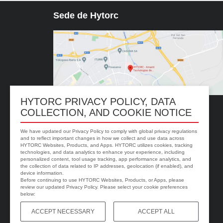
Sede de Hytorc
HYTORC PRIVACY POLICY, DATA
COLLECTION, AND COOKIE NOTICE
Av. de las Américas, 4, 28823 Coslada, Madrid, Spain
+34 91 744 0355
We have updated our Privacy Policy to comply with global privacy regulations
and to reflect important changes in how we collect and use data across
alvaro@HYTORC.es
HYTORC Websites, Products, and Apps. HYTORC utilizes cookies, tracking
technologies, and data analytics to enhance your experience, including
personalized content, tool usage tracking, app performance analytics, and
the collection of data related to IP addresses, geolocation (if enabled), and
device information.
Before continuing to use HYTORC Websites, Products, or Apps, please
review our updated Privacy Policy. Please select your cookie preferences
below:
Política de Privacidad
Condiciones del Sitio
ACCEPT NECESSARY
ACCEPT ALL