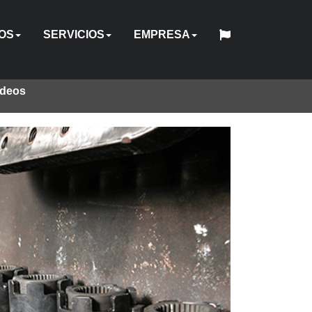
OS
SERVICIOS
EMPRESA
ideos
中
日
O
CO
RICO
UAL
NSIONADORES
SUJETADORES
ACCESORIOS
BOMBAS
REPARACIÓN
ALQUILER
CANJE
EL
English
Español
Français
Deutsch
国
INGENIERÍA
HY-
QUIÉNES
本
Y
DE
SOFTWARE
DE
CAPACITACIÓN
INDUSTRIAS
ESTÁNDAR
UBICACIONES
WEBINAR
CARRERAS
CONTACTO
人
PERSONALIZADA
CARE
SOMOS
CALIBRACIÓN
EQUIPOS
HERRAMIENTAS
HYTORC