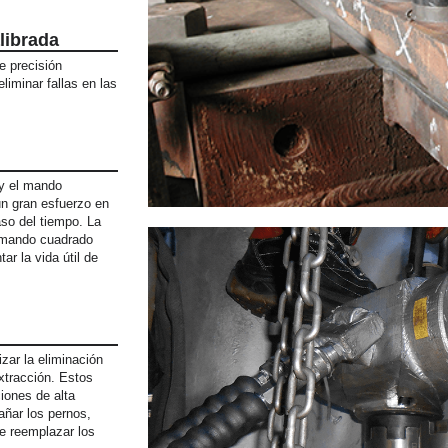
librada
e precisión
liminar fallas en las
y el mando
n gran esfuerzo en
aso del tiempo. La
l mando cuadrado
ar la vida útil de
zar la eliminación
xtracción. Estos
iones de alta
añar los pernos,
de reemplazar los