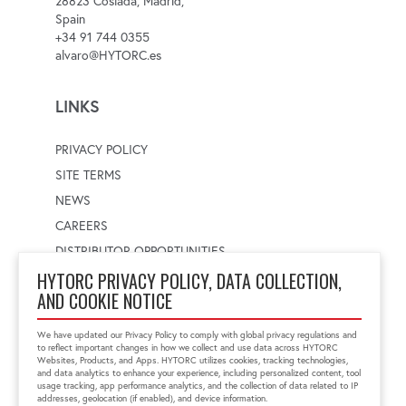
28823 Coslada, Madrid,
Spain
+34 91 744 0355
alvaro@HYTORC.es
LINKS
PRIVACY POLICY
SITE TERMS
NEWS
CAREERS
DISTRIBUTOR OPPORTUNITIES
HYTORC PRIVACY POLICY, DATA COLLECTION,
AND COOKIE NOTICE
WORLDWIDE LOCATOR
Select a country
Enter postal code
We have updated our Privacy Policy to comply with global privacy regulations and
to reflect important changes in how we collect and use data across HYTORC
Websites, Products, and Apps. HYTORC utilizes cookies, tracking technologies,
and data analytics to enhance your experience, including personalized content, tool
usage tracking, app performance analytics, and the collection of data related to IP
FIND LOCATION
addresses, geolocation (if enabled), and device information.