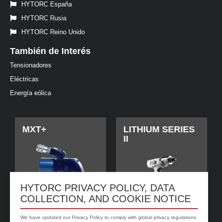
HYTORC España
HYTORC Rusia
HYTORC Reino Unido
También de Interés
Tensionadores
Eléctricas
Energía eólica
MXT+
LITHIUM SERIES
II
HYTORC PRIVACY POLICY, DATA
COLLECTION, AND COOKIE NOTICE
We have updated our Privacy Policy to comply with global privacy regulations