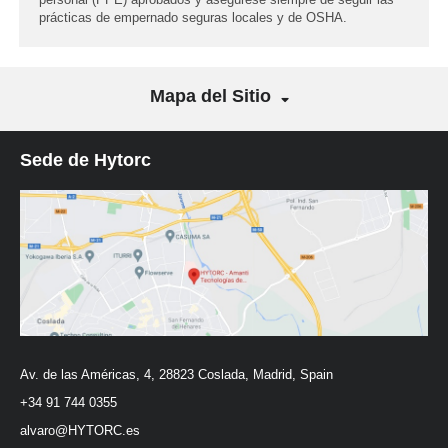
prácticas de empernado seguras locales y de OSHA.
Mapa del Sitio
Sede de Hytorc
Av. de las Américas, 4, 28823 Coslada, Madrid, Spain
+34 91 744 0355
alvaro@HYTORC.es