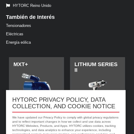
HYTORC Reino Unido
También de Interés
Tensionadores
Eléctricas
Energía eólica
MXT+
LITHIUM SERIES
II
HYTORC PRIVACY POLICY, DATA
COLLECTION, AND COOKIE NOTICE
We have updated our Privacy Policy to comply with global privacy regulations
and to reflect important changes in how we collect and use data across
HYTORC Websites, Products, and Apps. HYTORC utilizes cookies, tracking
technologies, and data analytics to enhance your experience, including
jGun DIGITAL
Arandela