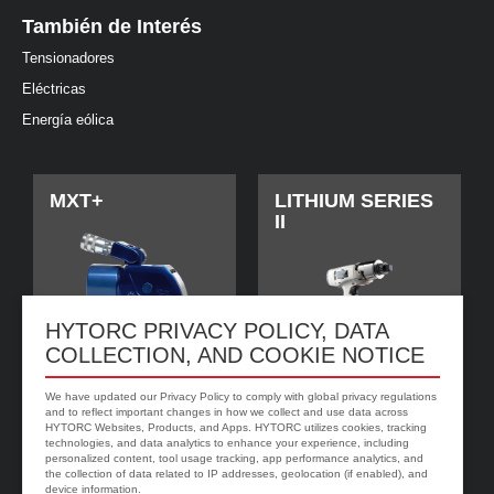
También de Interés
Tensionadores
Eléctricas
Energía eólica
MXT+
LITHIUM SERIES
II
HYTORC PRIVACY POLICY, DATA
COLLECTION, AND COOKIE NOTICE
We have updated our Privacy Policy to comply with global privacy regulations
and to reflect important changes in how we collect and use data across
HYTORC Websites, Products, and Apps. HYTORC utilizes cookies, tracking
technologies, and data analytics to enhance your experience, including
jGun DIGITAL
Arandela
personalized content, tool usage tracking, app performance analytics, and
HYTORC
the collection of data related to IP addresses, geolocation (if enabled), and
device information.