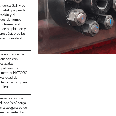
 tuerca Gall Free
e metal que puede
cación y el
íodos de tiempo
ontrarresta el
mación plástica y
icroscópico de las
rren durante el
ste en manguitos
nganchan con
avanzadas
mpatibles con
as tuercas HYTORC
variedad de
 terminación, para
íficas.
iseñada con una
l lado “sin” carga
dor a asegurarse de
orrectamente. La