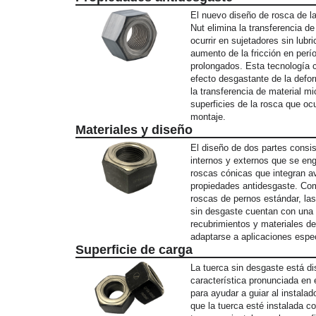
El nuevo diseño de rosca de la
Nut elimina la transferencia d
ocurrir en sujetadores sin lubri
aumento de la fricción en per
prolongados. Esta tecnología c
efecto desgastante de la defor
la transferencia de material m
superficies de la rosca que ocu
montaje.
Materiales y diseño
El diseño de dos partes consi
internos y externos que se e
roscas cónicas que integran 
propiedades antidesgaste. Co
roscas de pernos estándar, l
sin desgaste cuentan con una 
recubrimientos y materiales de
adaptarse a aplicaciones espec
Superficie de carga
La tuerca sin desgaste está d
característica pronunciada en e
para ayudar a guiar al instala
que la tuerca esté instalada c