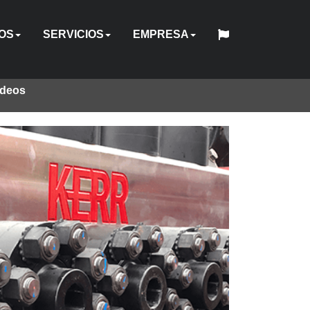
OS
SERVICIOS
EMPRESA
ideos
中
日
O
CO
RICO
UAL
NSIONADORES
SUJETADORES
ACCESORIOS
BOMBAS
REPARACIÓN
ALQUILER
CANJE
EL
English
Español
Français
Deutsch
国
INGENIERÍA
HY-
QUIÉNES
本
Y
DE
SOFTWARE
DE
CAPACITACIÓN
INDUSTRIAS
ESTÁNDAR
UBICACIONES
WEBINAR
CARRERAS
CONTACTO
人
PERSONALIZADA
CARE
SOMOS
CALIBRACIÓN
EQUIPOS
HERRAMIENTAS
HYTORC