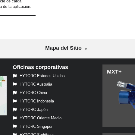
icie de carga
a de la aplicación.
Mapa del Sitio
Oficinas corporativas
MXT+
HYTORC Estados Unidos
HYTORC Australia
HYTORC China
HYTORC Indonesia
HYTORC Japón
HYTORC Oriente Medio
HYTORC Singapur
HYTORC Sudáfrica