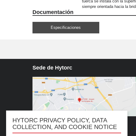
tuerca se instala con la superf
siempre orientada hacia la brid
Documentación
Especificaciones
Sede de Hytorc
HYTORC PRIVACY POLICY, DATA
COLLECTION, AND COOKIE NOTICE
Av. de las Américas, 4, 28823 Coslada, Madrid, Spain