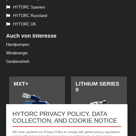
HYTORC Spanien
HYTORC Russland
HYTORC UK
Auch von Interesse
Handpumpen
Windenergie
Geräteverleih
MXT+
LITHIUM SERIES
II
HYTORC PRIVACY POLICY, DATA
COLLECTION, AND COOKIE NOTICE
We have updated our Privacy Policy to comply with global privacy regulations