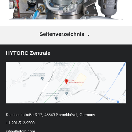
Seitenverzeichnis
HYTORC Zentrale
Kleinbeckstraße 3-17, 45549 Sprockhövel, Germany
+1 201-512-9500
info@hytorc.com