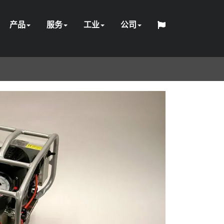
产品
服务
工业
公司
维
网
中
设
定
关
日
张
紧
修
配
石
采
HYTORC
络
English
Español
Français
Deutsch
国
液
气
电
手
备
制
软
培
石
于
一
位
职
本
紧
固
和
件
泵
油
HY-
矿
标
研
联
人
压
动
动
册
租
工
件
发
训
油
我
军
般
置
业
器
件
校
和
CARE
与
准
讨
系
赁
程
电
化
们
事
维
准
天
建
会
工
护