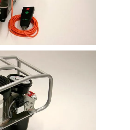
然
筑
气