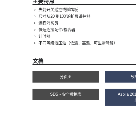
主要特点
失能开关遥控或脚踏板
尺寸从20’到100’的扩展遥控器
远程消防员
快速连接配件/耦合器
计时器
不同等级液压油（低温、高温、可生物降解）
文档
分页图
故
SDS - 安全数据表
Azolla 