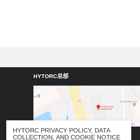
HYTORC总部
HYTORC PRIVACY POLICY, DATA
COLLECTION, AND COOKIE NOTICE
333 RT 17 N. Mahwah, NJ 07430