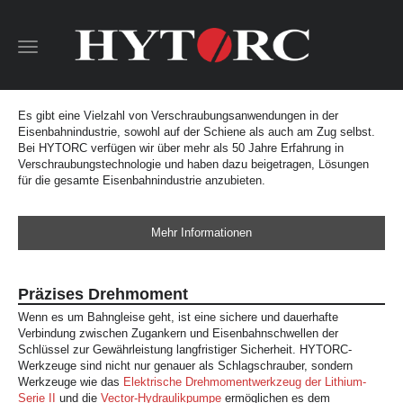
Toggle
navigation
Es gibt eine Vielzahl von Verschraubungsanwendungen in der
Eisenbahnindustrie, sowohl auf der Schiene als auch am Zug selbst.
Bei HYTORC verfügen wir über mehr als 50 Jahre Erfahrung in
Verschraubungstechnologie und haben dazu beigetragen, Lösungen
für die gesamte Eisenbahnindustrie anzubieten.
Mehr Informationen
Präzises Drehmoment
Wenn es um Bahngleise geht, ist eine sichere und dauerhafte
Verbindung zwischen Zugankern und Eisenbahnschwellen der
Schlüssel zur Gewährleistung langfristiger Sicherheit. HYTORC-
Werkzeuge sind nicht nur genauer als Schlagschrauber, sondern
Werkzeuge wie das
Elektrische Drehmomentwerkzeug der Lithium-
Serie II
und die
Vector-Hydraulikpumpe
ermöglichen es dem