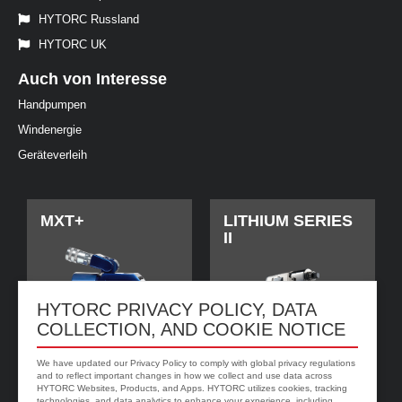
HYTORC Russland
HYTORC UK
Auch von Interesse
Handpumpen
Windenergie
Geräteverleih
MXT+
LITHIUM SERIES
II
HYTORC PRIVACY POLICY, DATA
COLLECTION, AND COOKIE NOTICE
We have updated our Privacy Policy to comply with global privacy regulations
and to reflect important changes in how we collect and use data across
HYTORC Websites, Products, and Apps. HYTORC utilizes cookies, tracking
technologies, and data analytics to enhance your experience, including