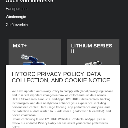
Auch von Interesse
Handpumpen
Windenergie
Geräteverleih
MXT+
LITHIUM SERIES
II
HYTORC PRIVACY POLICY, DATA
COLLECTION, AND COOKIE NOTICE
We have updated our Privacy Policy to comply with global privacy regulations
and to reflect important changes in how we collect and use data across
HYTORC Websites, Products, and Apps. HYTORC utilizes cookies, tracking
technologies, and data analytics to enhance your experience, including
personalized content, tool usage tracking, app performance analytics, and
jGun DIGITAL
HYTORC Washer
the collection of data related to IP addresses, geolocation (if enabled), and
device information.
Before continuing to use HYTORC Websites, Products, or Apps, please
review our updated Privacy Policy. Please select your cookie preferences
below: