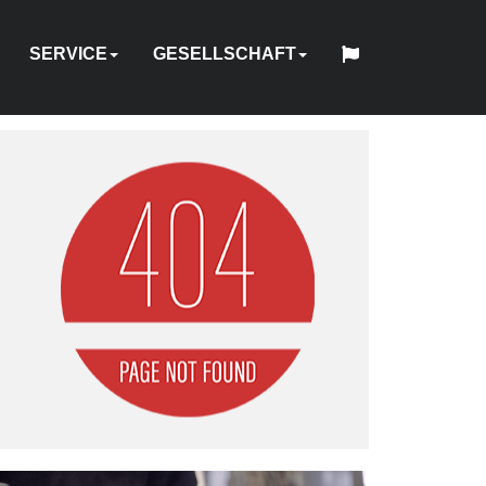
SERVICE
GESELLSCHAFT
中
日
CH
CH
BSANLEITUNG
PANNER
FESTIGUNGSELEMENTE
UBEHÖR
PUMPEN
REPARATUR
GERÄTEVERLEIH
TOOL
ÜBER
HYTORC
English
Español
Français
Deutsch
国
MASSGESCHNEIDERTE T
HY-
BRANCHEN
STANDORTE
WEBINAR
KARRIERE
KONTAKT
本
&
-
SOFTWARE
TRADE
SCHULUNG
UNS
STANDARD
人
ECHNIK
CARE
KALIBRIERUNG
GR
IN