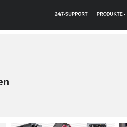
24/7-SUPPORT
PRODUKTE
HYDRAULISCH
PNEUMATIS
ELEKTRIS
BETRIE
VORS
BE
Z
en