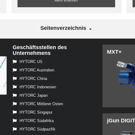
Mehr erfahren
Seitenverzeichnis
Geschäftsstellen des
MXT+
Unternehmens
HYTORC US
HYTORC Australien
HYTORC China
HYTORC Indonesien
HYTORC Japan
HYTORC Mittlerer Osten
HYTORC Singapur
jGun DIGI
HYTORC Südafrika
HYTORC Südpazifik