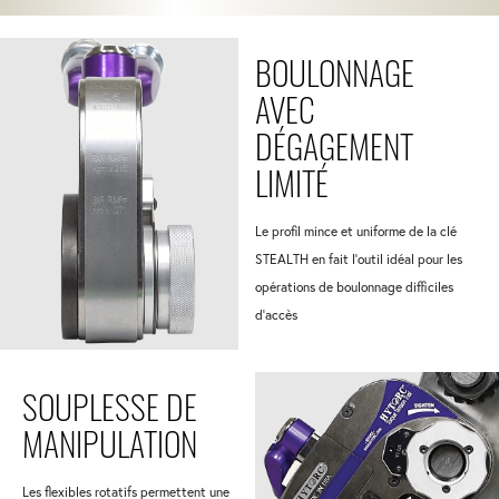
BOULONNAGE
AVEC
DÉGAGEMENT
LIMITÉ
Le profil mince et uniforme de la clé
STEALTH en fait l'outil idéal pour les
opérations de boulonnage difficiles
d’accès
SOUPLESSE DE
MANIPULATION
Les flexibles rotatifs permettent une