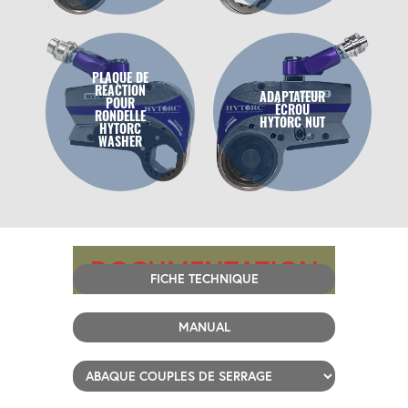
PLAQUE DE
RÉACTION
ADAPTATEUR
POUR
ÉCROU
RONDELLE
HYTORC NUT
HYTORC
WASHER
DOCUMENTATION
FICHE TECHNIQUE
MANUAL