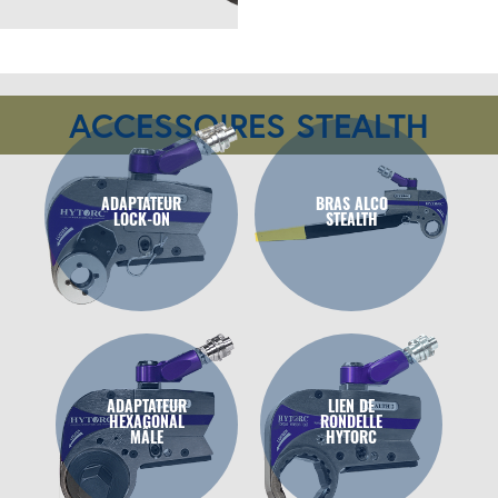
ACCESSOIRES STEALTH
ADAPTATEUR
BRAS ALCO
LOCK-ON
STEALTH
ADAPTATEUR
LIEN DE
HEXAGONAL
RONDELLE
MÂLE
HYTORC