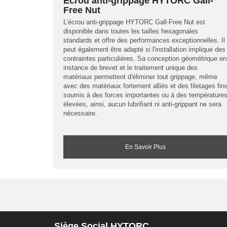
Écrou anti-grippage HYTORC Gall-
Free Nut
L’écrou anti-grippage HYTORC Gall-Free Nut est
disponible dans toutes les tailles hexagonales
standards et offre des performances exceptionnelles. Il
peut également être adapté si l'installation implique des
contraintes particulières. Sa conception géométrique en
instance de brevet et le traitement unique des
matériaux permettent d'éliminer tout grippage, même
avec des matériaux fortement alliés et des filetages fin
soumis à des forces importantes ou à des température
élevées, ainsi, aucun lubrifiant ni anti-grippant ne sera
nécessaire.
En Savoir Plus
Siège Social HYTORC