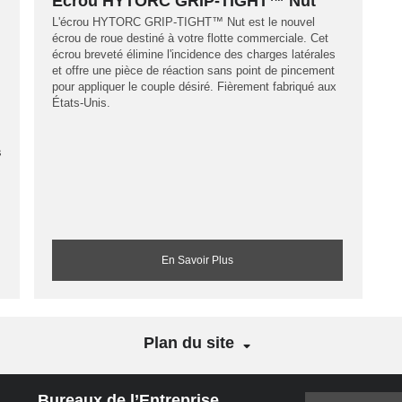
Écrou HYTORC GRIP-TIGHT™ Nut
L'écrou HYTORC GRIP-TIGHT™ Nut est le nouvel
écrou de roue destiné à votre flotte commerciale. Cet
écrou breveté élimine l'incidence des charges latérales
et offre une pièce de réaction sans point de pincement
pour appliquer le couple désiré. Fièrement fabriqué aux
États-Unis.
s
s
En Savoir Plus
Plan du site
Bureaux de l’Entreprise