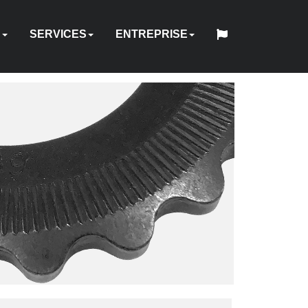
S
SERVICES
ENTREPRISE
中
日
QUE
IQUE
RIQUE
UEL
NDEURS
FIXATIONS
ACCESSOIRES
POMPES
LOCATION
QUI
English
Español
Français
Deutsch
国
RÉPARATION
CONCEPTION
QUALITÉ
本
D’ÉQUIPEMENT
REPRISE
HY-
SOMMES-
INDUSTRIES
SITES
WEBINAIRE
CARRIÈRES
CONTACT
人
&
SUR
LOGICIEL
FORMATION
HYTORC
-
D’OUTILS
CARE
NOUS
ÉTALONNAGE
MESURE
FR