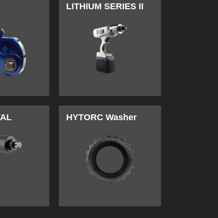
LITHIUM SERIES II
TAL
HYTORC Washer