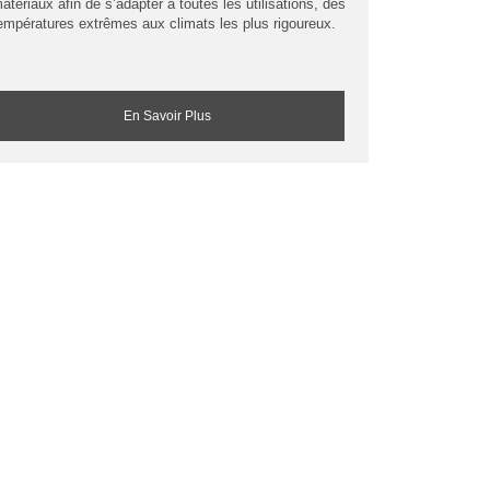
atériaux afin de s’adapter à toutes les utilisations, des
empératures extrêmes aux climats les plus rigoureux.
En Savoir Plus