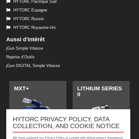
HYTORC Pacifique Sud
HYTORC Espagne
HYTORC Russie
HYTORC Royaume-Uni
Aussi d'intérêt
jGun Simple Vitesse
Reprise d’Outils
jGun DIGITAL Simple Vitesse
MXT+
LITHIUM SERIES
II
HYTORC PRIVACY POLICY, DATA
COLLECTION, AND COOKIE NOTICE
We have updated our Privacy Policy to comply with global privacy regulations